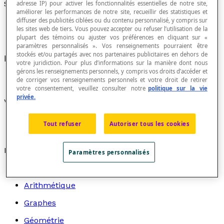
Scalène
adresse IP) pour activer les fonctionnalités essentielles de notre site,
améliorer les performances de notre site, recueillir des statistiques et
diffuser des publicités ciblées ou du contenu personnalisé, y compris sur
les sites web de tiers. Vous pouvez accepter ou refuser l’utilisation de la
plupart des témoins ou ajuster vos préférences en cliquant sur «
paramètres personnalisés ». Vos renseignements pourraient être
stockés et/ou partagés avec nos partenaires publicitaires en dehors de
De longueurs inégales ou quelconques.
votre juridiction. Pour plus d’informations sur la manière dont nous
gérons les renseignements personnels, y compris vos droits d’accéder et
de corriger vos renseignements personnels et votre droit de retirer
votre consentement, veuillez consulter notre
politique sur la vie
privée.
Voir aussi :
Triangle scalène
Tout refuser
Autoriser tous les cookies
Polygone scalène
Recherche par thème
Paramètres personnalisés
Algèbre
Arithmétique
Graphes
Géométrie