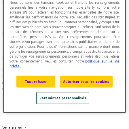
Résultat d'une expérience aléatoire
Nous utilisons des témoins (cookies) et traitons les renseignements
personnels liés à votre navigation sur notre site (y compris votre
adresse IP) pour activer les fonctionnalités essentielles de notre site,
améliorer les performances de notre site, recueillir des statistiques et
diffuser des publicités ciblées ou du contenu personnalisé, y compris sur
les sites web de tiers. Vous pouvez accepter ou refuser l’utilisation de la
plupart des témoins ou ajuster vos préférences en cliquant sur «
Issue possible d'une
expérience aléatoire
.
paramètres personnalisés ». Vos renseignements pourraient être
stockés et/ou partagés avec nos partenaires publicitaires en dehors de
votre juridiction. Pour plus d’informations sur la manière dont nous
gérons les renseignements personnels, y compris vos droits d’accéder et
de corriger vos renseignements personnels et votre droit de retirer
Exemple
votre consentement, veuillez consulter notre
politique sur la vie
privée.
Dans l'expérience aléatoire qui consiste à lancer un dé
régulier à six faces et à noter le résultat qui apparait
Tout refuser
Autoriser tous les cookies
sur la face supérieure, les résultats possibles de cette
expérience aléatoire sont : 1, 2, 3, 4, 5 et 6.
Paramètres personnalisés
Voir aussi :