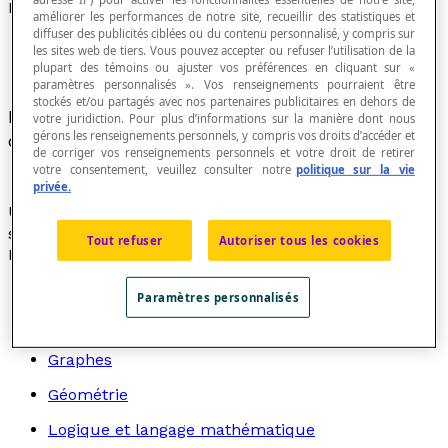
Points voisins
améliorer les performances de notre site, recueillir des statistiques et
diffuser des publicités ciblées ou du contenu personnalisé, y compris sur
les sites web de tiers. Vous pouvez accepter ou refuser l’utilisation de la
plupart des témoins ou ajuster vos préférences en cliquant sur «
paramètres personnalisés ». Vos renseignements pourraient être
stockés et/ou partagés avec nos partenaires publicitaires en dehors de
Points d'une figure entre lesquels il n'y a aucune
votre juridiction. Pour plus d’informations sur la manière dont nous
gérons les renseignements personnels, y compris vos droits d’accéder et
discontinuité (aucun trou).
de corriger vos renseignements personnels et votre droit de retirer
votre consentement, veuillez consulter notre
politique sur la vie
privée.
Une
droite géométrique
est constituée de points
supposés voisins deux à deux.
Tout refuser
Autoriser tous les cookies
Recherche par thème
Algèbre
Paramètres personnalisés
Arithmétique
Graphes
Géométrie
Logique et langage mathématique