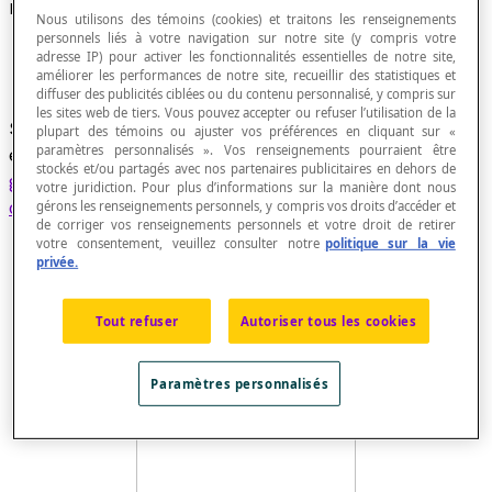
Plan de symétrie
Nous utilisons des témoins (cookies) et traitons les renseignements
personnels liés à votre navigation sur notre site (y compris votre
adresse IP) pour activer les fonctionnalités essentielles de notre site,
améliorer les performances de notre site, recueillir des statistiques et
diffuser des publicités ciblées ou du contenu personnalisé, y compris sur
les sites web de tiers. Vous pouvez accepter ou refuser l’utilisation de la
Si F est une figure de l'espace, alors un plan P
plupart des témoins ou ajuster vos préférences en cliquant sur «
paramètres personnalisés ». Vos renseignements pourraient être
est un plan de symétrie de F si F est
stockés et/ou partagés avec nos partenaires publicitaires en dehors de
globalement invariante
par une
symétrie
votre juridiction. Pour plus d’informations sur la manière dont nous
orthogonale
par rapport à P.
gérons les renseignements personnels, y compris vos droits d’accéder et
de corriger vos renseignements personnels et votre droit de retirer
votre consentement, veuillez consulter notre
politique sur la vie
privée.
Tout refuser
Autoriser tous les cookies
Paramètres personnalisés