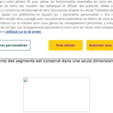
pris votre adresse IP) pour activer les fonctionnalités essentielles de notre site
s de notre site, recueillir des statistiques et diffuser des publicités ciblées
, y compris sur les sites web de tiers. Vous pouvez accepter ou refuser l’utilisation d
 ajuster vos préférences en cliquant sur « paramètres personnalisés ». Vos 
être stockés et/ou partagés avec nos partenaires publicitaires en dehors de votre ju
rmations sur la manière dont nous gérons les renseignements personnels, y comp
t de corriger vos renseignements personnels et votre droit de retirer votre consent
ection centrale
à deux points fixes.
otre
politique sur la vie privée.
res personnalisés
Tout refuser
Autoriser tous 
lisme des segments est conservé dans une seule dimension