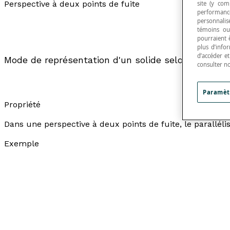
Perspective à deux points de fuite
site (y com
performance
personnalisé
témoins ou
pourraient 
plus d’info
d’accéder e
Mode de représentation d'un solide selon une
proj
consulter n
Paramèt
Propriété
Dans une perspective à deux points de fuite, le parallé
Exemple