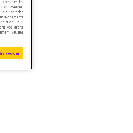
, améliorer les
 ou du contenu
e la plupart des
renseignements
ridiction. Pour
ris vos droits
ement, veuillez
les cookies
.