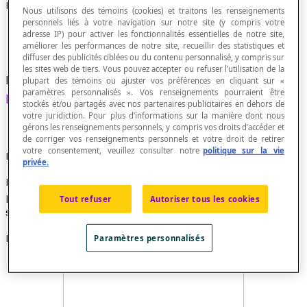
Perspective à deux points de fuite
Nous utilisons des témoins (cookies) et traitons les renseignements
personnels liés à votre navigation sur notre site (y compris votre
adresse IP) pour activer les fonctionnalités essentielles de notre site,
améliorer les performances de notre site, recueillir des statistiques et
diffuser des publicités ciblées ou du contenu personnalisé, y compris sur
les sites web de tiers. Vous pouvez accepter ou refuser l’utilisation de la
Mode de représentation d'un solide selon une
plupart des témoins ou ajuster vos préférences en cliquant sur «
paramètres personnalisés ». Vos renseignements pourraient être
projection centrale
à deux points fixes.
stockés et/ou partagés avec nos partenaires publicitaires en dehors de
votre juridiction. Pour plus d’informations sur la manière dont nous
gérons les renseignements personnels, y compris vos droits d’accéder et
de corriger vos renseignements personnels et votre droit de retirer
votre consentement, veuillez consulter notre
politique sur la vie
Propriété
privée.
Dans une perspective à deux points de fuite, le
parallélisme des segments est conservé dans une
Tout refuser
Autoriser tous les cookies
seule dimension.
Exemple
Paramètres personnalisés