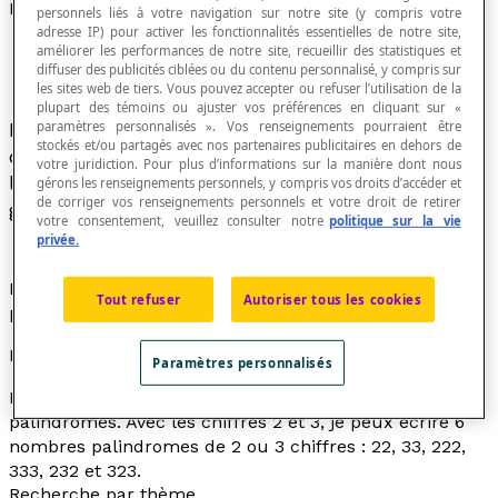
Nombre palindrome
personnels liés à votre navigation sur notre site (y compris votre
adresse IP) pour activer les fonctionnalités essentielles de notre site,
améliorer les performances de notre site, recueillir des statistiques et
diffuser des publicités ciblées ou du contenu personnalisé, y compris sur
les sites web de tiers. Vous pouvez accepter ou refuser l’utilisation de la
plupart des témoins ou ajuster vos préférences en cliquant sur «
paramètres personnalisés ». Vos renseignements pourraient être
Nombre qui peut se lire dans les deux sens,
stockés et/ou partagés avec nos partenaires publicitaires en dehors de
c'est-à-dire que la séquence de ses chiffres est
votre juridiction. Pour plus d’informations sur la manière dont nous
la même lorsqu'il est lu de droite à gauche ou de
gérons les renseignements personnels, y compris vos droits d’accéder et
de corriger vos renseignements personnels et votre droit de retirer
gauche à droite.
votre consentement, veuillez consulter notre
politique sur la vie
privée.
Dans le langage courant, on trouve des mots
Tout refuser
Autoriser tous les cookies
palindromes, comme NON, ANNA, LAVAL et SELLES.
Exemples
Paramètres personnalisés
Les nombres 66, 161, 1441 et 580 085 sont des nombres
palindromes. Avec les chiffres 2 et 3, je peux écrire 6
nombres palindromes de 2 ou 3 chiffres : 22, 33, 222,
333, 232 et 323.
Recherche par thème