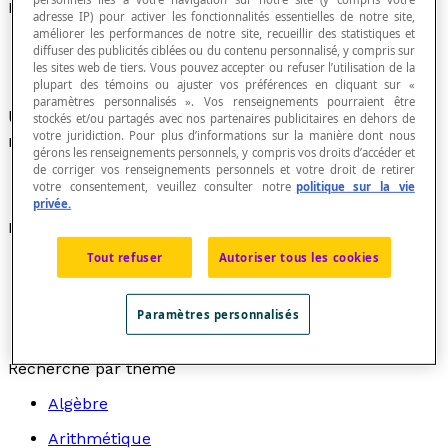
Milligramme
adresse IP) pour activer les fonctionnalités essentielles de notre site,
améliorer les performances de notre site, recueillir des statistiques et
diffuser des publicités ciblées ou du contenu personnalisé, y compris sur
les sites web de tiers. Vous pouvez accepter ou refuser l’utilisation de la
plupart des témoins ou ajuster vos préférences en cliquant sur «
paramètres personnalisés ». Vos renseignements pourraient être
Unité de mesure de masse équivalent à un
stockés et/ou partagés avec nos partenaires publicitaires en dehors de
votre juridiction. Pour plus d’informations sur la manière dont nous
millième de
gramme
.
gérons les renseignements personnels, y compris vos droits d’accéder et
de corriger vos renseignements personnels et votre droit de retirer
votre consentement, veuillez consulter notre
politique sur la vie
privée.
Notation
Tout refuser
Autoriser tous les cookies
Un gramme équivaut à 1000 milligrammes et on
écrit : 1 g = 1000 mg.
Un milligramme équivaut à 10[latex]^{-3}[/latex]
Paramètres personnalisés
gramme ou 10[latex]^{-6}[/latex] kilogramme.
Recherche par thème
Algèbre
Arithmétique