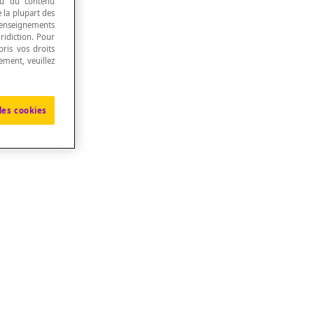
 ou du contenu
e la plupart des
renseignements
ridiction. Pour
ris vos droits
ement, veuillez
les cookies