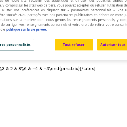
s de notre site, recueillir des statistiques et diffuser des publicités ciblées
, y compris sur les sites web de tiers. Vous pouvez accepter ou refuser l’utilisation d
 ajuster vos préférences en cliquant sur « paramètres personnalisés ». Vos 
être stockés et/ou partagés avec nos partenaires publicitaires en dehors de votre ju
rmations sur la manière dont nous gérons les renseignements personnels, y comp
t de corriger vos renseignements personnels et votre droit de retirer votre consent
otre
politique sur la vie privée.
res personnalisés
Tout refuser
Autoriser tous 
\\3 & 2 & 8\\6 & –4 & –3\end{pmatrix}[/latex]