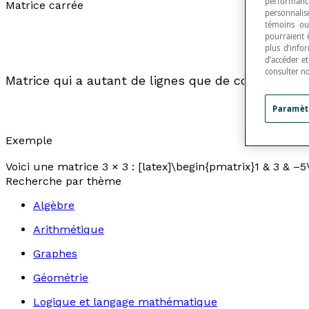
performance
Matrice carrée
personnalisé
témoins ou
pourraient 
plus d’info
d’accéder e
consulter n
Matrice qui a autant de lignes que de colonnes.
Paramèt
Exemple
Voici une matrice 3 × 3 : [latex]\begin{pmatrix}1 & 3 & –5
Recherche par thème
Algèbre
Arithmétique
Graphes
Géométrie
Logique et langage mathématique