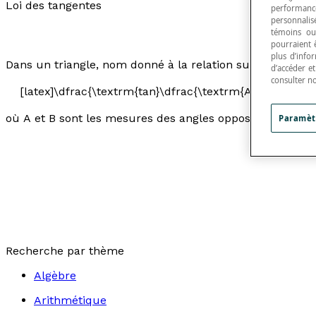
Loi des tangentes
performance
personnalisé
témoins ou
pourraient 
plus d’info
Dans un triangle, nom donné à la relation suivante :
d’accéder e
consulter n
[latex]\dfrac{\textrm{tan}\dfrac{\textrm{A}+\textrm{B}}
où
A
et
B
sont les mesures des angles opposés aux côtés d
Paramèt
Recherche par thème
Algèbre
Arithmétique