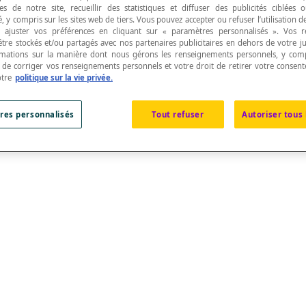
s de notre site, recueillir des statistiques et diffuser des publicités ciblées
, y compris sur les sites web de tiers. Vous pouvez accepter ou refuser l’utilisation d
 ajuster vos préférences en cliquant sur « paramètres personnalisés ». Vos 
être stockés et/ou partagés avec nos partenaires publicitaires en dehors de votre ju
rmations sur la manière dont nous gérons les renseignements personnels, y comp
t de corriger vos renseignements personnels et votre droit de retirer votre consent
otre
politique sur la vie privée.
{2}}{\textrm{tan}\dfrac{\textrm{A}-\textrm{B}}{2}} = \dfra
e mesures [latex]a[/latex] et [latex]b[/latex] d'un trian
res personnalisés
Tout refuser
Autoriser tous 