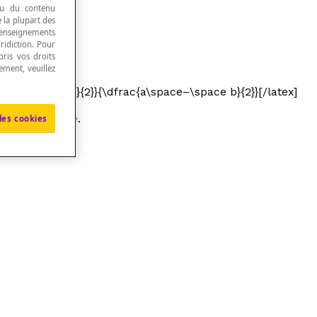
 ou du contenu
e la plupart des
renseignements
ridiction. Pour
ris vos droits
ement, veuillez
c{\dfrac{a + b}{2}}{\dfrac{a\space–\space b}{2}}[/latex]
gle quelconque.
les cookies