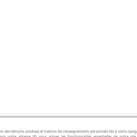
ns des témoins (cookies) et traitons les renseignements personnels liés à votre navig
pris votre adresse IP) pour activer les fonctionnalités essentielles de notre site