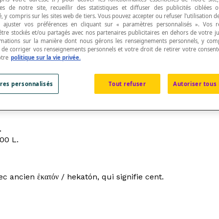
s de notre site, recueillir des statistiques et diffuser des publicités ciblées
, y compris sur les sites web de tiers. Vous pouvez accepter ou refuser l’utilisation d
 ajuster vos préférences en cliquant sur « paramètres personnalisés ». Vos 
être stockés et/ou partagés avec nos partenaires publicitaires en dehors de votre ju
rmations sur la manière dont nous gérons les renseignements personnels, y comp
t de corriger vos renseignements personnels et votre droit de retirer votre consent
otre
politique sur la vie privée.
res personnalisés
Tout refuser
Autoriser tous 
groalimentaire.
.
100 L.
c ancien ἑκατόν / hekatón, qui signifie cent.