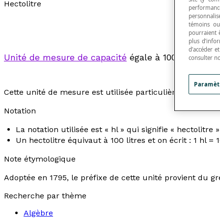
Hectolitre
performance
personnalisé
témoins ou
pourraient 
plus d’info
d’accéder e
Unité de mesure de capacité
égale à 100
litres
.
consulter n
Paramèt
Cette unité de mesure est utilisée particulièrement en a
Notation
La notation utilisée est « hl » qui signifie « hectolitre »
Un hectolitre équivaut à 100 litres et on écrit : 1 hl = 
Note étymologique
Adoptée en 1795, le préfixe de cette unité provient du gre
Recherche par thème
Algèbre