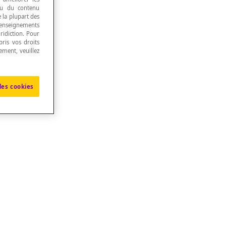
 ou du contenu
e la plupart des
renseignements
ridiction. Pour
ris vos droits
ement, veuillez
les cookies