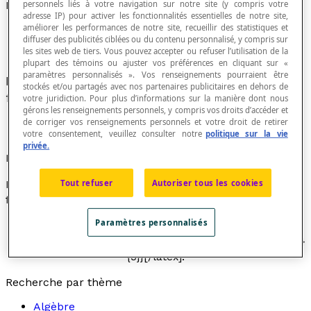
personnels liés à votre navigation sur notre site (y compris votre
Fraction complexe
adresse IP) pour activer les fonctionnalités essentielles de notre site,
améliorer les performances de notre site, recueillir des statistiques et
diffuser des publicités ciblées ou du contenu personnalisé, y compris sur
les sites web de tiers. Vous pouvez accepter ou refuser l’utilisation de la
plupart des témoins ou ajuster vos préférences en cliquant sur «
paramètres personnalisés ». Vos renseignements pourraient être
Fraction dont les termes sont eux-mêmes des
stockés et/ou partagés avec nos partenaires publicitaires en dehors de
fractions ou des opérations sur des fractions.
votre juridiction. Pour plus d’informations sur la manière dont nous
gérons les renseignements personnels, y compris vos droits d’accéder et
de corriger vos renseignements personnels et votre droit de retirer
votre consentement, veuillez consulter notre
politique sur la vie
privée.
Exemples
Tout refuser
Autoriser tous les cookies
Les deux expressions ci-dessous sont appelées des
fractions complexes :
Paramètres personnalisés
[latex]\dfrac{\frac{1}{2}}{\frac{2}{3}}[/latex] et
[latex]\dfrac{\frac{1}{5}+\frac{3}{5}}{\frac{3}{5}−\frac{1}
{5}}[/latex].
Recherche par thème
Algèbre