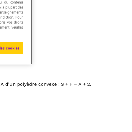
 ou du contenu
e la plupart des
renseignements
ridiction. Pour
ris vos droits
ement, veuillez
les cookies
s
A
d'un polyèdre convexe :
S
+
F
=
A
+ 2.