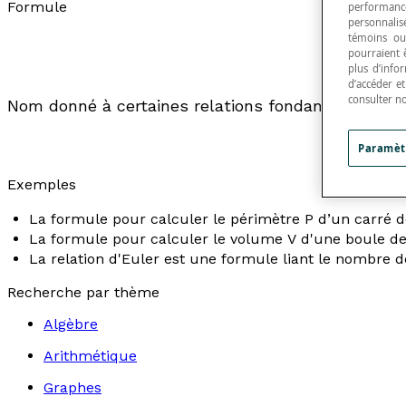
Formule
performance
personnalisé
témoins ou
pourraient 
plus d’info
d’accéder e
consulter n
Nom donné à certaines relations fondamentales en
Paramèt
Exemples
La formule pour calculer le périmètre
P
d’un carré d
La formule pour calculer le volume
V
d'une boule d
La relation d'Euler est une formule liant le nombre
Recherche par thème
Algèbre
Arithmétique
Graphes