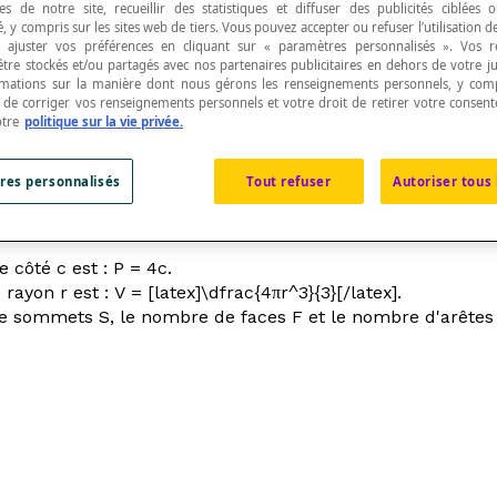
s de notre site, recueillir des statistiques et diffuser des publicités ciblées
, y compris sur les sites web de tiers. Vous pouvez accepter ou refuser l’utilisation d
 ajuster vos préférences en cliquant sur « paramètres personnalisés ». Vos 
être stockés et/ou partagés avec nos partenaires publicitaires en dehors de votre ju
rmations sur la manière dont nous gérons les renseignements personnels, y comp
t de corriger vos renseignements personnels et votre droit de retirer votre consent
otre
politique sur la vie privée.
tre des grandeurs variables et des constantes.
res personnalisés
Tout refuser
Autoriser tous 
e côté
c
est :
P
= 4
c
.
e rayon
r
est :
V
= [latex]\dfrac{4πr^3}{3}[/latex].
 de sommets
S
, le nombre de faces
F
et le nombre d'arête