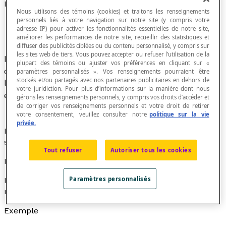
Évènements complémentaires
Nous utilisons des témoins (cookies) et traitons les renseignements
personnels liés à votre navigation sur notre site (y compris votre
adresse IP) pour activer les fonctionnalités essentielles de notre site,
améliorer les performances de notre site, recueillir des statistiques et
diffuser des publicités ciblées ou du contenu personnalisé, y compris sur
les sites web de tiers. Vous pouvez accepter ou refuser l’utilisation de la
Évènements qui ne possèdent pas d'éléments
plupart des témoins ou ajuster vos préférences en cliquant sur «
communs et tels que leur réunion corresponde à
paramètres personnalisés ». Vos renseignements pourraient être
stockés et/ou partagés avec nos partenaires publicitaires en dehors de
l'
ensemble de tous les résultats possibles
d'une
votre juridiction. Pour plus d’informations sur la manière dont nous
expérience aléatoire.
gérons les renseignements personnels, y compris vos droits d’accéder et
de corriger vos renseignements personnels et votre droit de retirer
votre consentement, veuillez consulter notre
politique sur la vie
privée.
L'expression
évènements complémentaires
est
synonyme d'
évènements contraires
.
Tout refuser
Autoriser tous les cookies
Notation
Paramètres personnalisés
L'évènement complémentaire d'un évènement E est
noté E'. On a ainsi E ∪ E' = Ω.
Exemple