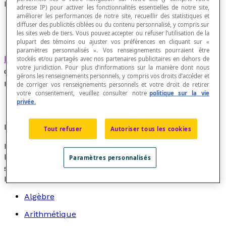
Équation canonique
adresse IP) pour activer les fonctionnalités essentielles de notre site,
améliorer les performances de notre site, recueillir des statistiques et
diffuser des publicités ciblées ou du contenu personnalisé, y compris sur
les sites web de tiers. Vous pouvez accepter ou refuser l’utilisation de la
plupart des témoins ou ajuster vos préférences en cliquant sur «
paramètres personnalisés ». Vos renseignements pourraient être
Équation paramétrique
de forme simple servant
stockés et/ou partagés avec nos partenaires publicitaires en dehors de
votre juridiction. Pour plus d’informations sur la manière dont nous
de modèle à une famille d'équations pouvant s'y
gérons les renseignements personnels, y compris vos droits d’accéder et
ramener.
de corriger vos renseignements personnels et votre droit de retirer
votre consentement, veuillez consulter notre
politique sur la vie
privée.
Exemple
Tout refuser
Autoriser tous les cookies
L'équation A
x
² + B
xy
+ C
y
² + D
x
+ E
y
+ F = 0 est
l'équation canonique de la
famille
d'équations du
Paramètres personnalisés
second degré à deux variables.
Recherche par thème
Algèbre
Arithmétique