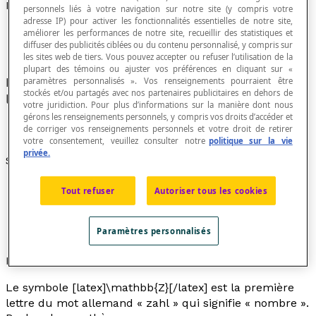
Ensemble des nombres entiers
personnels liés à votre navigation sur notre site (y compris votre
adresse IP) pour activer les fonctionnalités essentielles de notre site,
améliorer les performances de notre site, recueillir des statistiques et
diffuser des publicités ciblées ou du contenu personnalisé, y compris sur
les sites web de tiers. Vous pouvez accepter ou refuser l’utilisation de la
plupart des témoins ou ajuster vos préférences en cliquant sur «
Ensemble des nombres positifs et négatifs dont
paramètres personnalisés ». Vos renseignements pourraient être
stockés et/ou partagés avec nos partenaires publicitaires en dehors de
la
valeur absolue
est un nombre naturel.
votre juridiction. Pour plus d’informations sur la manière dont nous
gérons les renseignements personnels, y compris vos droits d’accéder et
de corriger vos renseignements personnels et votre droit de retirer
votre consentement, veuillez consulter notre
politique sur la vie
privée.
Symbole
L'ensemble des nombres entiers est symbolisé par
Tout refuser
Autoriser tous les cookies
la lettre [latex]\mathbb{Z}[/latex].
[latex]\mathbb{Z}[/latex] = {..., –4, –3, –2, –1, 0, 1, 2,
Paramètres personnalisés
3, 4, ...}.
Note didactique
Le symbole [latex]\mathbb{Z}[/latex] est la première
lettre du mot allemand «
zahl
» qui signifie « nombre ».