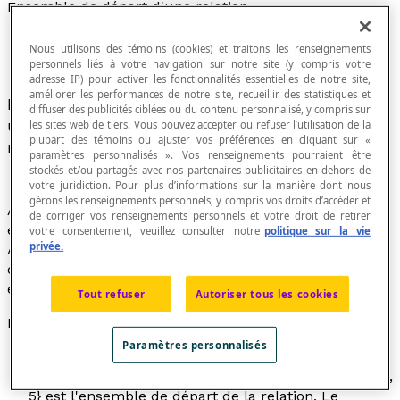
Ensemble de départ d'une relation
Nous utilisons des témoins (cookies) et traitons les renseignements
personnels liés à votre navigation sur notre site (y compris votre
adresse IP) pour activer les fonctionnalités essentielles de notre site,
améliorer les performances de notre site, recueillir des statistiques et
Ensemble des valeurs ou objets qui peuvent être
diffuser des publicités ciblées ou du contenu personnalisé, y compris sur
utilisés comme origines des couples d'une
les sites web de tiers. Vous pouvez accepter ou refuser l’utilisation de la
plupart des témoins ou ajuster vos préférences en cliquant sur «
relation.
paramètres personnalisés ». Vos renseignements pourraient être
stockés et/ou partagés avec nos partenaires publicitaires en dehors de
votre juridiction. Pour plus d’informations sur la manière dont nous
gérons les renseignements personnels, y compris vos droits d’accéder et
À ne pas confondre avec le
domaine
d'une relation qui
de corriger vos renseignements personnels et votre droit de retirer
est l'ensemble des origines des couples d'une relation.
votre consentement, veuillez consulter notre
politique sur la vie
privée.
Ainsi, si on considère une relation ℜ de E vers F, alors
dom(ℜ) ⊆ E, c'est-à-dire que le domaine de la relation
est un sous-ensemble large de l'ensemble de départ.
Tout refuser
Autoriser tous les cookies
Exemples
Paramètres personnalisés
Dans cette illustration d'une relation entre
l'ensemble E et l'ensemble F, l'ensemble E = {2, 3, 4,
5} est l'ensemble de départ de la relation. Le