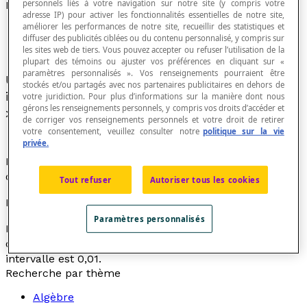
personnels liés à votre navigation sur notre site (y compris votre
Encadrement
adresse IP) pour activer les fonctionnalités essentielles de notre site,
améliorer les performances de notre site, recueillir des statistiques et
diffuser des publicités ciblées ou du contenu personnalisé, y compris sur
les sites web de tiers. Vous pouvez accepter ou refuser l’utilisation de la
plupart des témoins ou ajuster vos préférences en cliquant sur «
paramètres personnalisés ». Vos renseignements pourraient être
Un encadrement d'un nombre réel
x
est un
stockés et/ou partagés avec nos partenaires publicitaires en dehors de
intervalle [
a
,
b
] de longueur donnée qui contient
votre juridiction. Pour plus d’informations sur la manière dont nous
gérons les renseignements personnels, y compris vos droits d’accéder et
x
.
de corriger vos renseignements personnels et votre droit de retirer
votre consentement, veuillez consulter notre
politique sur la vie
privée.
La longueur de cet intervalle s'appelle l'
amplitude
ou
ordre de grandeur de cet encadrement.
Tout refuser
Autoriser tous les cookies
Exemple
Paramètres personnalisés
L’intervalle [3,14; 3,15] est un encadrement, au
centième près, du nombre réel π et l’amplitude de cet
intervalle est 0,01.
Recherche par thème
Algèbre