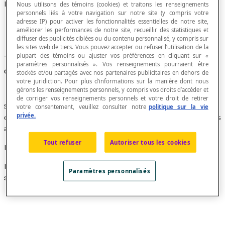
Degré d'un sommet d'un graphe
Nous utilisons des témoins (cookies) et traitons les renseignements
personnels liés à votre navigation sur notre site (y compris votre
adresse IP) pour activer les fonctionnalités essentielles de notre site,
améliorer les performances de notre site, recueillir des statistiques et
diffuser des publicités ciblées ou du contenu personnalisé, y compris sur
les sites web de tiers. Vous pouvez accepter ou refuser l’utilisation de la
plupart des témoins ou ajuster vos préférences en cliquant sur «
Taille du
voisinage
de ce sommet, ou nombre
paramètres personnalisés ». Vos renseignements pourraient être
d’arêtes
incidentes
à ce sommet.
stockés et/ou partagés avec nos partenaires publicitaires en dehors de
votre juridiction. Pour plus d’informations sur la manière dont nous
gérons les renseignements personnels, y compris vos droits d’accéder et
de corriger vos renseignements personnels et votre droit de retirer
Si un sommet comporte une
boucle
, cette boucle
votre consentement, veuillez consulter notre
politique sur la vie
privée.
compte double car ses deux extrémités sont incidentes
au sommet.
Tout refuser
Autoriser tous les cookies
Exemples
Le degré du sommet F de ce graphe est 3.
Le degré du
Paramètres personnalisés
sommet A de ce graphe est 4.