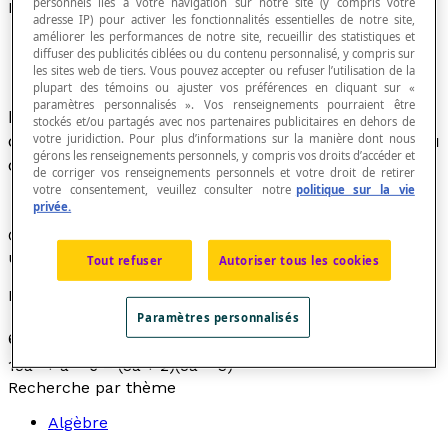
personnels liés à votre navigation sur notre site (y compris votre
Décomposition d'un polynôme
adresse IP) pour activer les fonctionnalités essentielles de notre site,
améliorer les performances de notre site, recueillir des statistiques et
diffuser des publicités ciblées ou du contenu personnalisé, y compris sur
les sites web de tiers. Vous pouvez accepter ou refuser l’utilisation de la
plupart des témoins ou ajuster vos préférences en cliquant sur «
paramètres personnalisés ». Vos renseignements pourraient être
Représentation d'un polynôme sous la forme
stockés et/ou partagés avec nos partenaires publicitaires en dehors de
d'un produit de
monômes
, d'autres polynômes ou
votre juridiction. Pour plus d’informations sur la manière dont nous
gérons les renseignements personnels, y compris vos droits d’accéder et
d'une combinaison des deux.
de corriger vos renseignements personnels et votre droit de retirer
votre consentement, veuillez consulter notre
politique sur la vie
privée.
Ce type de décomposition est généralement appelé
une
factorisation d'un polynôme
.
Tout refuser
Autoriser tous les cookies
Exemples
Paramètres personnalisés
2
2
6
ab
+ 4
b
= 2
b
(3
a
+ 2) 16
a
– 9
b
= (4
a
+ 3
b
)(4
a
– 3
b
)
2
15
a
+
a
– 6 = (3
a
+ 2)(5
a
– 3)
Recherche par thème
Algèbre