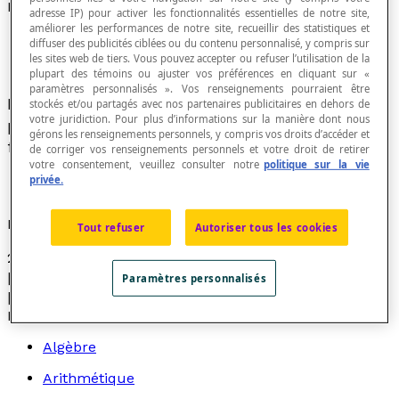
Décomposition d'un nombre en facteurs primaires
adresse IP) pour activer les fonctionnalités essentielles de notre site,
améliorer les performances de notre site, recueillir des statistiques et
diffuser des publicités ciblées ou du contenu personnalisé, y compris sur
les sites web de tiers. Vous pouvez accepter ou refuser l’utilisation de la
plupart des témoins ou ajuster vos préférences en cliquant sur «
paramètres personnalisés ». Vos renseignements pourraient être
Représentation d'un nombre sous la forme d'un
stockés et/ou partagés avec nos partenaires publicitaires en dehors de
votre juridiction. Pour plus d’informations sur la manière dont nous
produit de ses
diviseurs premiers
exprimés sous
gérons les renseignements personnels, y compris vos droits d’accéder et
forme exponentielle.
de corriger vos renseignements personnels et votre droit de retirer
votre consentement, veuillez consulter notre
politique sur la vie
privée.
Exemples
Tout refuser
Autoriser tous les cookies
25 = [latex]5^{2}[/latex] 36 = [latex]2^{2}[/latex] ×
[latex]3^{2}[/latex] 900 = [latex]2^{2}[/latex] ×
Paramètres personnalisés
[latex]3^{2}[/latex] × [latex]5^{2}[/latex]
Recherche par thème
Algèbre
Arithmétique