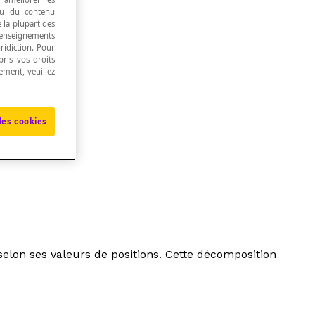
 ou du contenu
e la plupart des
renseignements
ridiction. Pour
ris vos droits
ement, veuillez
de
facteurs
.
les cookies
lon ses valeurs de positions. Cette décomposition