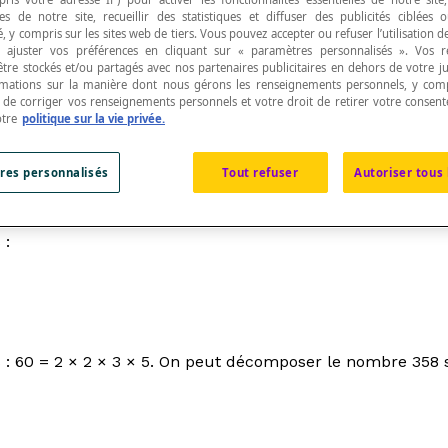
s de notre site, recueillir des statistiques et diffuser des publicités ciblées
, y compris sur les sites web de tiers. Vous pouvez accepter ou refuser l’utilisation d
 ajuster vos préférences en cliquant sur « paramètres personnalisés ». Vos 
être stockés et/ou partagés avec nos partenaires publicitaires en dehors de votre ju
rmations sur la manière dont nous gérons les renseignements personnels, y comp
t de corriger vos renseignements personnels et votre droit de retirer votre consent
 somme de termes ou sous la forme d'un produit 
otre
politique sur la vie privée.
res personnalisés
Tout refuser
Autoriser tous 
 :
 60 = 2 × 2 × 3 × 5. On peut décomposer le nombre 358 se