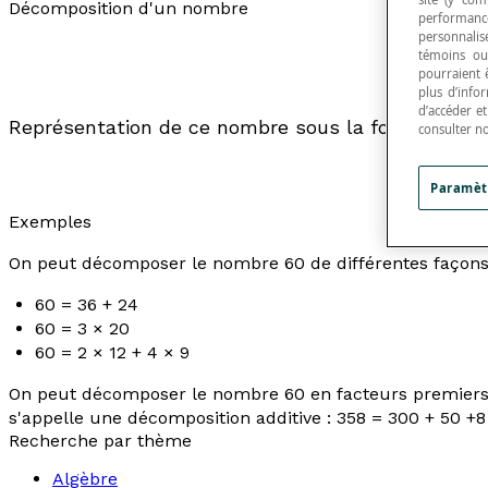
Décomposition d'un nombre
performance
personnalisé
témoins ou
pourraient 
plus d’info
d’accéder e
Représentation de ce nombre sous la forme d'une
consulter n
Paramèt
Exemples
On peut décomposer le nombre 60 de différentes façons
60 = 36 + 24
60 = 3 × 20
60 = 2 × 12 + 4 × 9
On peut décomposer le nombre 60 en facteurs premiers :
s'appelle une
décomposition additive
: 358 = 300 + 50 +8
Recherche par thème
Algèbre