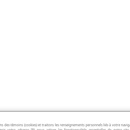
ns des témoins (cookies) et traitons les renseignements personnels liés à votre navig
pris votre adresse IP) pour activer les fonctionnalités essentielles de notre site