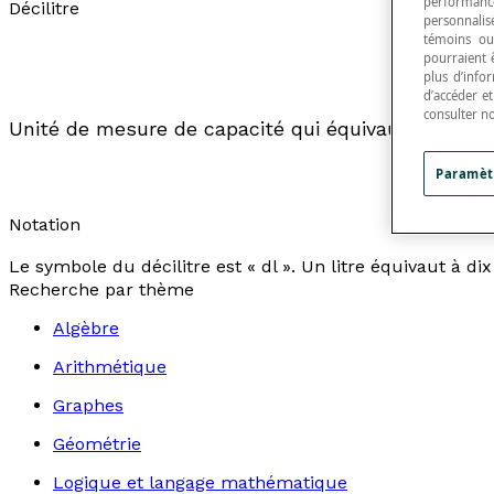
performance
Décilitre
personnalisé
témoins ou
pourraient 
plus d’info
d’accéder e
consulter n
Unité de mesure de capacité qui équivaut à un di
Paramèt
Notation
Le symbole du décilitre est « dl ». Un litre équivaut à dix d
Recherche par thème
Algèbre
Arithmétique
Graphes
Géométrie
Logique et langage mathématique