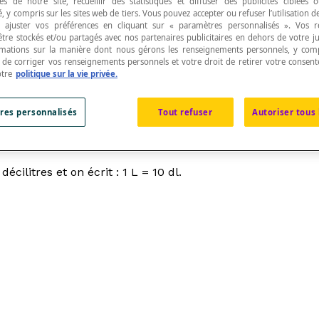
s de notre site, recueillir des statistiques et diffuser des publicités ciblées
, y compris sur les sites web de tiers. Vous pouvez accepter ou refuser l’utilisation d
 ajuster vos préférences en cliquant sur « paramètres personnalisés ». Vos 
être stockés et/ou partagés avec nos partenaires publicitaires en dehors de votre ju
rmations sur la manière dont nous gérons les renseignements personnels, y comp
t de corriger vos renseignements personnels et votre droit de retirer votre consent
otre
politique sur la vie privée.
xième de
litre
.
res personnalisés
Tout refuser
Autoriser tous 
écilitres et on écrit : 1 L = 10 dl.