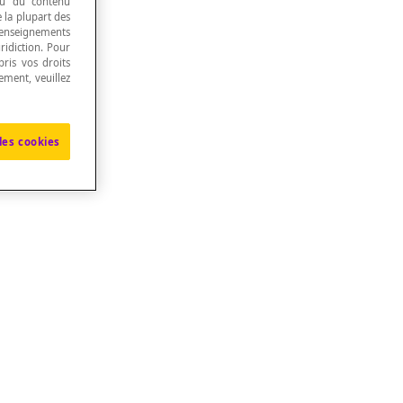
 ou du contenu
e la plupart des
renseignements
ridiction. Pour
ris vos droits
ement, veuillez
les cookies