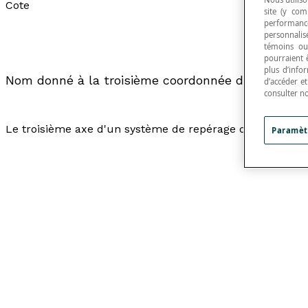
Cote
site (y com
performance
personnalisé
témoins ou
pourraient 
plus d’info
Nom donné à la troisième coordonnée d'un point 
d’accéder e
consulter n
Le troisième axe d'un système de repérage de dimension
Paramèt