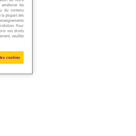
, améliorer les
 ou du contenu
e la plupart des
renseignements
ridiction. Pour
ris vos droits
ement, veuillez
les cookies