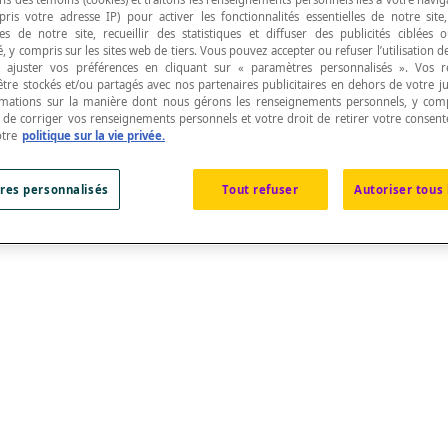
pris votre adresse IP) pour activer les fonctionnalités essentielles de notre site
s de notre site, recueillir des statistiques et diffuser des publicités ciblées
, y compris sur les sites web de tiers. Vous pouvez accepter ou refuser l’utilisation d
 ajuster vos préférences en cliquant sur « paramètres personnalisés ». Vos 
être stockés et/ou partagés avec nos partenaires publicitaires en dehors de votre ju
rmations sur la manière dont nous gérons les renseignements personnels, y comp
dans un
repère cartésien
de dimension 3.
t de corriger vos renseignements personnels et votre droit de retirer votre consent
otre
politique sur la vie privée.
 3 s'appelle l'axe des cotes ou axe des
z
.
res personnalisés
Tout refuser
Autoriser tous 