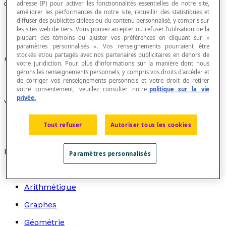
Concentriques
adresse IP) pour activer les fonctionnalités essentielles de notre site,
améliorer les performances de notre site, recueillir des statistiques et
diffuser des publicités ciblées ou du contenu personnalisé, y compris sur
les sites web de tiers. Vous pouvez accepter ou refuser l’utilisation de la
plupart des témoins ou ajuster vos préférences en cliquant sur «
paramètres personnalisés ». Vos renseignements pourraient être
stockés et/ou partagés avec nos partenaires publicitaires en dehors de
Qui ont le même centre.
votre juridiction. Pour plus d’informations sur la manière dont nous
gérons les renseignements personnels, y compris vos droits d’accéder et
de corriger vos renseignements personnels et votre droit de retirer
votre consentement, veuillez consulter notre
politique sur la vie
privée.
Voir aussi :
Cercles concentriques
Tout refuser
Autoriser tous les cookies
Couronne
Recherche par thème
Paramètres personnalisés
Algèbre
Arithmétique
Graphes
Géométrie