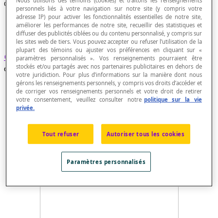
Nous utilisons des témoins (cookies) et traitons les renseignements
Cercle trigonométrique
personnels liés à votre navigation sur notre site (y compris votre
adresse IP) pour activer les fonctionnalités essentielles de notre site,
améliorer les performances de notre site, recueillir des statistiques et
diffuser des publicités ciblées ou du contenu personnalisé, y compris sur
les sites web de tiers. Vous pouvez accepter ou refuser l’utilisation de la
plupart des témoins ou ajuster vos préférences en cliquant sur «
Cercle unitaire
centré à l'origine d'un plan
paramètres personnalisés ». Vos renseignements pourraient être
stockés et/ou partagés avec nos partenaires publicitaires en dehors de
cartésien.
votre juridiction. Pour plus d’informations sur la manière dont nous
gérons les renseignements personnels, y compris vos droits d’accéder et
de corriger vos renseignements personnels et votre droit de retirer
votre consentement, veuillez consulter notre
politique sur la vie
privée.
Tout refuser
Autoriser tous les cookies
Paramètres personnalisés