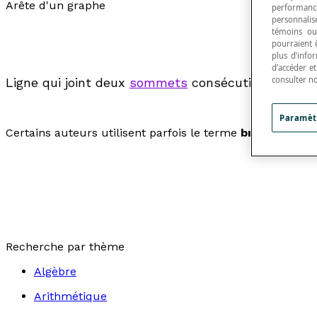
Arête d'un graphe
performance
personnalisé
témoins ou
pourraient 
plus d’info
d’accéder e
consulter n
Ligne qui joint deux
sommets
consécutifs, distinc
Paramèt
Certains auteurs utilisent parfois le terme
branche
pour
Recherche par thème
Algèbre
Arithmétique