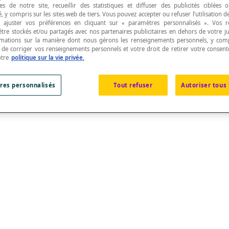
s de notre site, recueillir des statistiques et diffuser des publicités ciblées
, y compris sur les sites web de tiers. Vous pouvez accepter ou refuser l’utilisation d
 ajuster vos préférences en cliquant sur « paramètres personnalisés ». Vos 
être stockés et/ou partagés avec nos partenaires publicitaires en dehors de votre ju
rmations sur la manière dont nous gérons les renseignements personnels, y comp
t de corriger vos renseignements personnels et votre droit de retirer votre consent
otre
politique sur la vie privée.
ts ou non, d'un
graphe non orienté
.
res personnalisés
Tout refuser
Autoriser tous 
 désigner une arête d'un graphe.