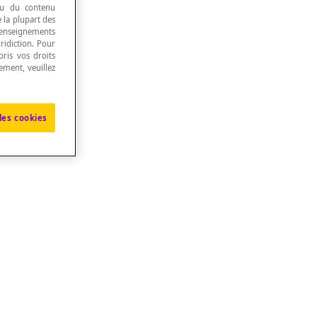
 ou du contenu
e la plupart des
renseignements
ridiction. Pour
ris vos droits
ement, veuillez
les cookies