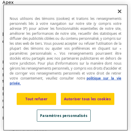
Apex
Nous utilisons des témoins (cookies) et traitons les renseignements
personnels liés à votre navigation sur notre site (y compris votre
adresse IP) pour activer les fonctionnalités essentielles de notre site,
Nom donné à certains
sommets
remarquables
améliorer les performances de notre site, recueillir des statistiques et
diffuser des publicités ciblées ou du contenu personnalisé, y compris sur
dans une figure plane ou un solide.
les sites web de tiers. Vous pouvez accepter ou refuser l’utilisation de la
plupart des témoins ou ajuster vos préférences en cliquant sur «
paramètres personnalisés ». Vos renseignements pourraient être
stockés et/ou partagés avec nos partenaires publicitaires en dehors de
Le point de rencontre de toutes les
génératrices
d'un
votre juridiction. Pour plus d’informations sur la manière dont nous
cône est appelé
apex
. C'est aussi le sommet du cône.
gérons les renseignements personnels, y compris vos droits d’accéder et
de corriger vos renseignements personnels et votre droit de retirer
Le point de rencontre de tous les sommets des
votre consentement, veuillez consulter notre
politique sur la vie
triangles qui forment la
surface latérale
d'une
privée.
pyramide est aussi appelé l'
apex
de la pyramide. C'est
le sommet de la pyramide. On appelle parfois
apex
le
Tout refuser
Autoriser tous les cookies
sommet d'un triangle opposé à la base choisie comme
élément dans le calcul de son aire.
Paramètres personnalisés
Exemples
Apex d'un solide