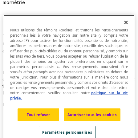
Isométrie
Nous utilisons des témoins (cookies) et traitons les renseignements
Transformation géométrique qui conserve les
personnels liés à votre navigation sur notre site (y compris votre
adresse IP) pour activer les fonctionnalités essentielles de notre site,
mesures des figures (longueurs, angles) ou les
améliorer les performances de notre site, recueillir des statistiques et
distances.
diffuser des publicités ciblées ou du contenu personnalisé, y compris sur
les sites web de tiers. Vous pouvez accepter ou refuser l’utilisation de la
plupart des témoins ou ajuster vos préférences en cliquant sur «
paramètres personnalisés ». Vos renseignements pourraient être
stockés et/ou partagés avec nos partenaires publicitaires en dehors de
Le mot
isométrie
désigne également la propriété de ce
votre juridiction. Pour plus d’informations sur la manière dont nous
qui est isométrique. On peut établir l'isométrie de deux
gérons les renseignements personnels, y compris vos droits d’accéder et
figures en examinant les mesures de leurs
côtés
et de
de corriger vos renseignements personnels et votre droit de retirer
leurs
angles homologues
.
votre consentement, veuillez consulter notre
politique sur la vie
privée.
Propriétés
Tout refuser
Autoriser tous les cookies
Une
isométrie directe
conserve l'
orientation du
plan
. Une isométrie directe est aussi appelée un
déplacement
. Les
translations
et les
rotations
sont
Paramètres personnalisés
des isométries directes.