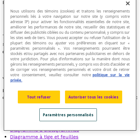
Diagramme
Nous utilisons des témoins (cookies) et traitons les renseignements
personnels liés à votre navigation sur notre site (y compris votre
adresse IP) pour activer les fonctionnalités essentielles de notre site,
améliorer les performances de notre site, recueillir des statistiques et
diffuser des publicités ciblées ou du contenu personnalisé, y compris sur
Terme général qui désigne une représentation
les sites web de tiers. Vous pouvez accepter ou refuser l’utilisation de la
plupart des témoins ou ajuster vos préférences en cliquant sur «
schématique, visuelle, d'un ensemble de
paramètres personnalisés ». Vos renseignements pourraient être
données ou d'un ou de plusieurs phénomènes.
stockés et/ou partagés avec nos partenaires publicitaires en dehors de
votre juridiction. Pour plus d’informations sur la manière dont nous
gérons les renseignements personnels, y compris vos droits d’accéder et
de corriger vos renseignements personnels et votre droit de retirer
votre consentement, veuillez consulter notre
politique sur la vie
Voir aussi :
privée.
Parmi les diagrammes les plus fréquemment utilisés
dans l'enseignement primaire et secondaire, on trouve :
Tout refuser
Autoriser tous les cookies
Diagramme à bandes
Paramètres personnalisés
Diagramme à bâtons
Diagramme à ligne brisée
Diagramme à pictogrammes
Diagramme à tige et feuilles