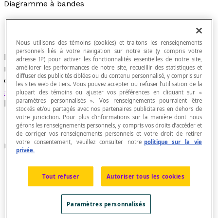
Diagramme à bandes
Nous utilisons des témoins (cookies) et traitons les renseignements
personnels liés à votre navigation sur notre site (y compris votre
Diagramme dans lequel on représente les
adresse IP) pour activer les fonctionnalités essentielles de notre site,
modalités d'une
variable statistique
qualitative
améliorer les performances de notre site, recueillir des statistiques et
diffuser des publicités ciblées ou du contenu personnalisé, y compris sur
ou les valeurs d'une distribution d'une
variable
les sites web de tiers. Vous pouvez accepter ou refuser l’utilisation de la
statistique
quantitative discrète à l'aide de
plupart des témoins ou ajuster vos préférences en cliquant sur «
paramètres personnalisés ». Vos renseignements pourraient être
bandes verticales ou horizontales.
stockés et/ou partagés avec nos partenaires publicitaires en dehors de
votre juridiction. Pour plus d’informations sur la manière dont nous
gérons les renseignements personnels, y compris vos droits d’accéder et
de corriger vos renseignements personnels et votre droit de retirer
votre consentement, veuillez consulter notre
politique sur la vie
Exemples
privée.
Voici un diagramme à bandes verticales dans le cas
d'une distribution d'une variable statistique
Tout refuser
Autoriser tous les cookies
qualitative.
Paramètres personnalisés