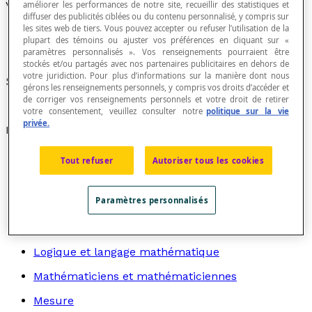
Variable statistique
améliorer les performances de notre site, recueillir des statistiques et
diffuser des publicités ciblées ou du contenu personnalisé, y compris sur
les sites web de tiers. Vous pouvez accepter ou refuser l’utilisation de la
plupart des témoins ou ajuster vos préférences en cliquant sur «
paramètres personnalisés ». Vos renseignements pourraient être
stockés et/ou partagés avec nos partenaires publicitaires en dehors de
votre juridiction. Pour plus d’informations sur la manière dont nous
Synonyme de
caractère statistique
quantitatif.
gérons les renseignements personnels, y compris vos droits d’accéder et
de corriger vos renseignements personnels et votre droit de retirer
votre consentement, veuillez consulter notre
politique sur la vie
privée.
Recherche par thème
Algèbre
Tout refuser
Autoriser tous les cookies
Arithmétique
Paramètres personnalisés
Graphes
Géométrie
Logique et langage mathématique
Mathématiciens et mathématiciennes
Mesure