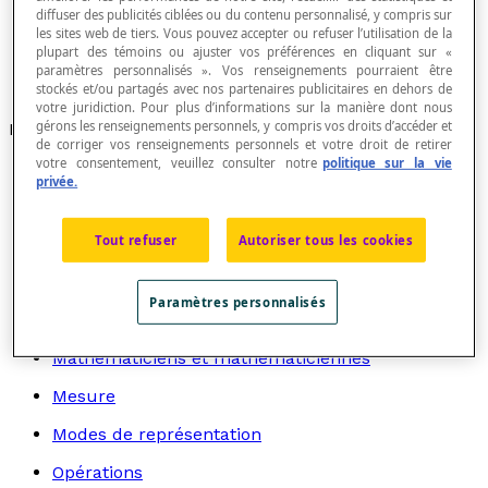
Angle au centre
diffuser des publicités ciblées ou du contenu personnalisé, y compris sur
Angle extérieur d'un cercle
les sites web de tiers. Vous pouvez accepter ou refuser l’utilisation de la
Angle inscrit
plupart des témoins ou ajuster vos préférences en cliquant sur «
Angle intérieur d'un cercle
paramètres personnalisés ». Vos renseignements pourraient être
stockés et/ou partagés avec nos partenaires publicitaires en dehors de
Angle tangentiel à un cercle
votre juridiction. Pour plus d’informations sur la manière dont nous
gérons les renseignements personnels, y compris vos droits d’accéder et
Recherche par thème
de corriger vos renseignements personnels et votre droit de retirer
votre consentement, veuillez consulter notre
politique sur la vie
Algèbre
privée.
Arithmétique
Tout refuser
Autoriser tous les cookies
Graphes
Géométrie
Paramètres personnalisés
Logique et langage mathématique
Mathématiciens et mathématiciennes
Mesure
Modes de représentation
Opérations