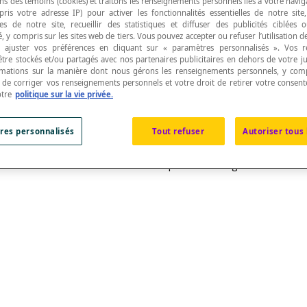
ns des témoins (cookies) et traitons les renseignements personnels liés à votre navig
pris votre adresse IP) pour activer les fonctionnalités essentielles de notre site
s de notre site, recueillir des statistiques et diffuser des publicités ciblées
, y compris sur les sites web de tiers. Vous pouvez accepter ou refuser l’utilisation d
 ajuster vos préférences en cliquant sur « paramètres personnalisés ». Vos 
être stockés et/ou partagés avec nos partenaires publicitaires en dehors de votre ju
rmations sur la manière dont nous gérons les renseignements personnels, y comp
e
tangente
à ce cercle à l'une des extrémités de cet
t de corriger vos renseignements personnels et votre droit de retirer votre consent
otre
politique sur la vie privée.
res personnalisés
Tout refuser
Autoriser tous 
entiel au cercle de centre O. Le point de tangence est l'e