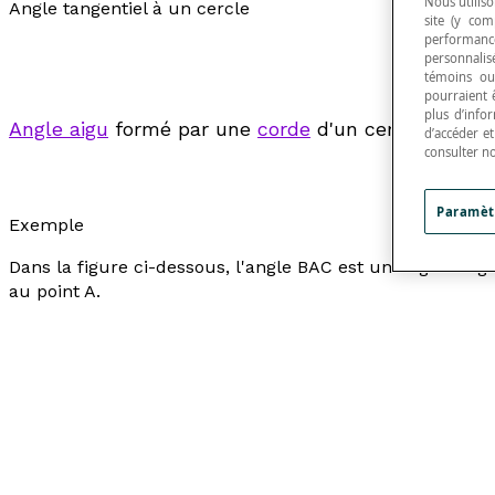
Nous utiliso
Angle tangentiel à un cercle
site (y com
performance
personnalisé
témoins ou
pourraient 
plus d’info
Angle aigu
formé par une
corde
d'un cercle et un
d’accéder e
consulter n
Paramèt
Exemple
Dans la figure ci-dessous, l'angle BAC est un angle tang
au point A.