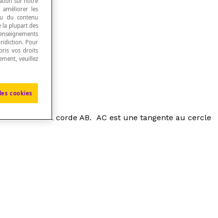
ation sur notre
, améliorer les
 ou du contenu
e la plupart des
renseignements
ridiction. Pour
ris vos droits
te corde.
ement, veuillez
les cookies
xtrémité A de la corde AB.
AC
est une tangente au cercle