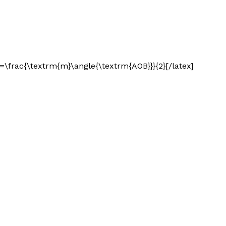
=\frac{\textrm{m}\angle{\textrm{AOB}}}{2}[/latex]