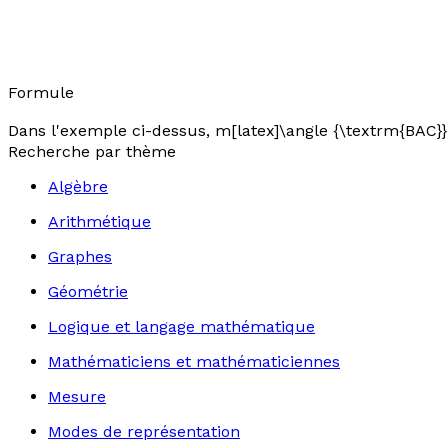
Formule
Dans l'exemple ci-dessus, m[latex]\angle {\textrm{BAC}}
Recherche par thème
Algèbre
Arithmétique
Graphes
Géométrie
Logique et langage mathématique
Mathématiciens et mathématiciennes
Mesure
Modes de représentation