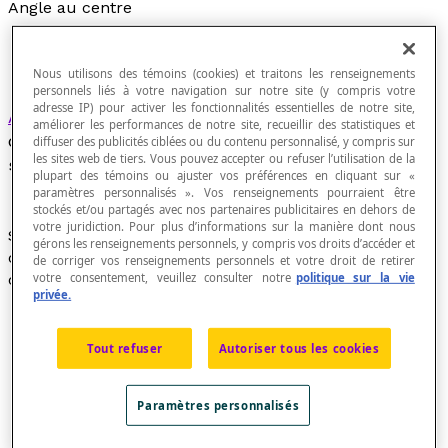
Angle au centre
Nous utilisons des témoins (cookies) et traitons les renseignements
personnels liés à votre navigation sur notre site (y compris votre
adresse IP) pour activer les fonctionnalités essentielles de notre site,
Angle
formé par deux
rayons
d'un cercle ou par
améliorer les performances de notre site, recueillir des statistiques et
deux
demi-droites
sécantes de même origine, le
diffuser des publicités ciblées ou du contenu personnalisé, y compris sur
les sites web de tiers. Vous pouvez accepter ou refuser l’utilisation de la
sommet de l'angle étant le
centre du cercle
.
plupart des témoins ou ajuster vos préférences en cliquant sur «
paramètres personnalisés ». Vos renseignements pourraient être
stockés et/ou partagés avec nos partenaires publicitaires en dehors de
votre juridiction. Pour plus d’informations sur la manière dont nous
Si deux
droites sécantes
à un cercle se coupent au
gérons les renseignements personnels, y compris vos droits d’accéder et
centre de ce cercle, elles forment alors un angle au
de corriger vos renseignements personnels et votre droit de retirer
votre consentement, veuillez consulter notre
politique sur la vie
centre.
privée.
Tout refuser
Autoriser tous les cookies
Paramètres personnalisés