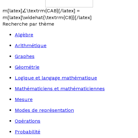
m[latex]∠\textrm{CAB}[/latex] =
m[latex]\widehat{\textrm{CB}}[/latex]
Recherche par thème
Algèbre
Arithmétique
Graphes
Géométrie
Logique et langage mathématique
Mathématiciens et mathématiciennes
Mesure
Modes de représentation
Opérations
Probabilité