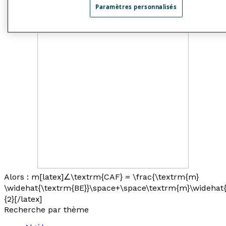
Paramètres personnalisés
Alors : m[latex]∠\textrm{CAF} = \frac{\textrm{m}
\widehat{\textrm{BE}}\space+\space\textrm{m}\widehat{
{2}[/latex]
Recherche par thème