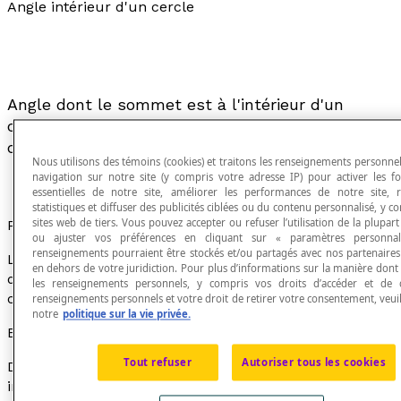
Angle intérieur d'un cercle
Angle dont le sommet est à l'intérieur d'un
cercle, ses côtés étant compris dans des cordes
de ce cercle.
Nous utilisons des témoins (cookies) et traitons les renseignements personnels
navigation sur notre site (y compris votre adresse IP) pour activer les fo
essentielles de notre site, améliorer les performances de notre site, re
statistiques et diffuser des publicités ciblées ou du contenu personnalisé, y c
sites web de tiers. Vous pouvez accepter ou refuser l’utilisation de la plupar
Propriété
ou ajuster vos préférences en cliquant sur « paramètres personnal
renseignements pourraient être stockés et/ou partagés avec nos partenaires 
La mesure en degrés d'un angle intérieur est égale à la
en dehors de votre juridiction. Pour plus d’informations sur la manière don
demi-somme des mesures des arcs interceptés par ses
les renseignements personnels, y compris vos droits d’accéder et de 
côtés.
renseignements personnels et votre droit de retirer votre consentement, veuil
notre
politique sur la vie privée.
Exemple
Tout refuser
Autoriser tous les cookies
Dans la figure ci-dessous, l'angle CAF est un angle
intérieur du cercle de centre O.