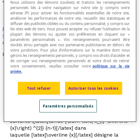
Variance
Nous utilisons des témoins (cookies) et traitons les renseignements
personnels liés à votre navigation sur notre site (y compris votre
adresse IP) pour activer les fonctionnalités essentielles de notre site,
améliorer les performances de notre site, recueillir des statistiques et
diffuser des publicités ciblées ou du contenu personnalisé, y compris sur
Moyenne arithmétique
des carrés des
écarts
d'une
les sites web de tiers. Vous pouvez accepter ou refuser l’utilisation de la
plupart des témoins ou ajuster vos préférences en cliquant sur «
variable statistique
par rapport à la moyenne
paramètres personnalisés ». Vos renseignements pourraient être
arithmétique de la distribution.
stockés et/ou partagés avec nos partenaires publicitaires en dehors de
votre juridiction. Pour plus d’informations sur la manière dont nous
Formules
gérons les renseignements personnels, y compris vos droits d’accéder et
de corriger vos renseignements personnels et votre droit de retirer
Dans le cas d'une
population
entière, la variance est
votre consentement, veuillez consulter notre
politique sur la vie
privée.
alors obtenue en appliquant la formule suivante :
[latex]\dfrac {\sum \left( x_{i}-\mu \right) ^{2}} {N}
[/latex] dans laquelle
μ
désigne la
moyenne
Tout refuser
Autoriser tous les cookies
arithmétique
de la distribution et [latex]N[/latex] le
nombre de données dans cette population.
Paramètres personnalisés
Dans le cas d'un
échantillon
de cette distribution, la
variance est obtenue en appliquant la formule
suivante :[latex]\dfrac {\sum \left( x_{i}-\overline
{x}\right) ^{2}} {n-1}[/latex] dans
laquelle [latex]\overline {x}[/latex] désigne la