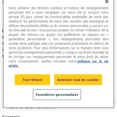
Symétrique
Nous utilisons des témoins (cookies) et traitons les renseignements
personnels liés à votre navigation sur notre site (y compris votre
adresse IP) pour activer les fonctionnalités essentielles de notre site,
améliorer les performances de notre site, recueillir des statistiques et
diffuser des publicités ciblées ou du contenu personnalisé, y compris sur
Dans une structure (E, *) où E est un ensemble
les sites web de tiers. Vous pouvez accepter ou refuser l’utilisation de la
plupart des témoins ou ajuster vos préférences en cliquant sur «
de nombres et * une
opération
définie dans cet
paramètres personnalisés ». Vos renseignements pourraient être
ensemble de nombres, on appelle
symétrique
stockés et/ou partagés avec nos partenaires publicitaires en dehors de
votre juridiction. Pour plus d’informations sur la manière dont nous
d'un nombre
x
le nombre
x'
tel que
x * x'
=
n
, où
gérons les renseignements personnels, y compris vos droits d’accéder et
n
est l'
élément neutre
pour l'opération *.
de corriger vos renseignements personnels et votre droit de retirer
votre consentement, veuillez consulter notre
politique sur la vie
privée.
Terme qui caractérise deux objets semblables mais
Tout refuser
Autoriser tous les cookies
présentés de manière opposée.
Ce terme peut qualifier des nombres, des
Paramètres personnalisés
structures mathématiques, des objets
géométriques ou même des graphiques de relations
dans un plan cartésien.
Exemple