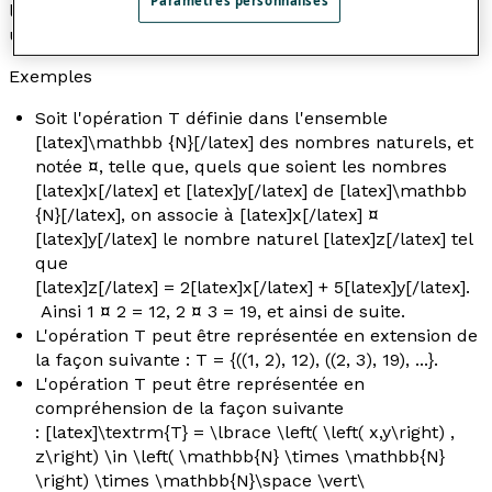
Paramètres personnalisés
le sens plus général de
loi de composition interne
dans
un ensemble.
Exemples
Soit l'opération T définie dans l'ensemble
[latex]\mathbb {N}[/latex] des nombres naturels, et
notée ¤, telle que, quels que soient les nombres
[latex]x[/latex] et [latex]y[/latex] de [latex]\mathbb
{N}[/latex], on associe à [latex]x[/latex] ¤
[latex]y[/latex] le nombre naturel [latex]z[/latex] tel
que
[latex]z[/latex] = 2[latex]x[/latex] + 5[latex]y[/latex].
Ainsi 1 ¤ 2 = 12, 2 ¤ 3 = 19, et ainsi de suite.
L'opération T peut être représentée en extension de
la façon suivante : T = {((1, 2), 12), ((2, 3), 19), ...}.
L'opération T peut être représentée en
compréhension de la façon suivante
: [latex]\textrm{T} = \lbrace \left( \left( x,y\right) ,
z\right) \in \left( \mathbb{N} \times \mathbb{N}
\right) \times \mathbb{N}\space \vert\