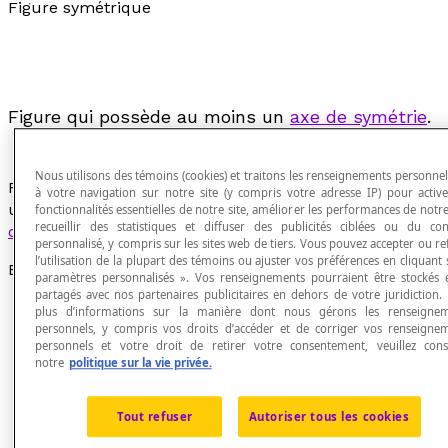
Figure symétrique
Figure qui possède au moins un
axe de symétrie
.
Nous utilisons des témoins (cookies) et traitons les renseignements personnels
Figure à deux ou trois dimensions qui admet au moins
à votre navigation sur notre site (y compris votre adresse IP) pour active
un
axe de symétrie
, un
plan de symétrie
ou un
centre
fonctionnalités essentielles de notre site, améliorer les performances de notre 
recueillir des statistiques et diffuser des publicités ciblées ou du co
de symétrie
.
personnalisé, y compris sur les sites web de tiers. Vous pouvez accepter ou re
l’utilisation de la plupart des témoins ou ajuster vos préférences en cliquant 
Exemples
paramètres personnalisés ». Vos renseignements pourraient être stockés 
partagés avec nos partenaires publicitaires en dehors de votre juridiction.
Voici diverses figures symétriques :
plus d’informations sur la manière dont nous gérons les renseigne
personnels, y compris vos droits d’accéder et de corriger vos renseigne
personnels et votre droit de retirer votre consentement, veuillez cons
notre
politique sur la vie privée.
Tout refuser
Autoriser tous les cookies