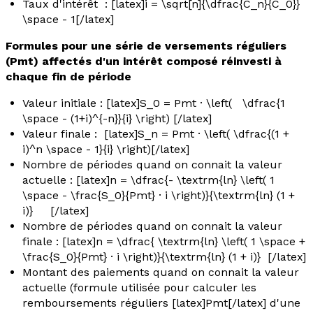
Taux d'intérêt
: [latex]i = \sqrt[n]{\dfrac{C_n}{C_0}}
\space - 1[/latex]
Formules pour une série de versements réguliers
(Pmt) affectés d'un intérêt composé réinvesti à
chaque fin de période
Valeur initiale
: [latex]S_0 = Pmt · \left( \dfrac{1
\space - (1+i)^{-n}}{i} \right) [/latex]
Valeur finale
: [latex]S_n = Pmt · \left( \dfrac{(1 +
i)^n \space - 1}{i} \right)[/latex]
Nombre de périodes
quand on connait la valeur
actuelle : [latex]n = \dfrac{- \textrm{ln} \left( 1
\space - \frac{S_0}{Pmt} · i \right)}{\textrm{ln} (1 +
i)} [/latex]
Nombre de périodes
quand on connait la valeur
finale : [latex]n = \dfrac{ \textrm{ln} \left( 1 \space +
\frac{S_0}{Pmt} · i \right)}{\textrm{ln} (1 + i)} [/latex]
Montant des paiements
quand on connait la valeur
actuelle (formule utilisée pour calculer les
remboursements réguliers [latex]Pmt[/latex] d'une