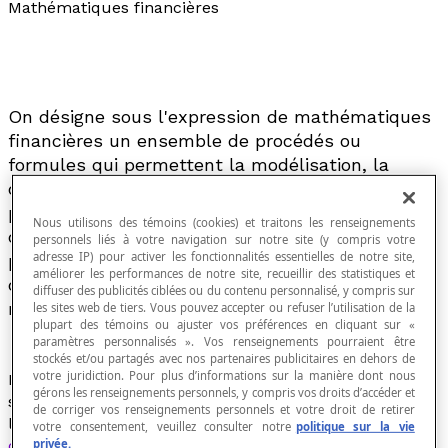
Mathématiques financières
On désigne sous l'expression de mathématiques
financières un ensemble de procédés ou
formules qui permettent la modélisation, la
quantification et la compréhension des
phénomènes régissant les opérations financières
Nous utilisons des témoins (cookies) et traitons les renseignements
d'une certaine
durée
tels que les
emprunts
et
personnels liés à votre navigation sur notre site (y compris votre
adresse IP) pour activer les fonctionnalités essentielles de notre site,
placements, les
investissements
et les calculs
améliorer les performances de notre site, recueillir des statistiques et
de rendement, notamment dans le domaine des
diffuser des publicités ciblées ou du contenu personnalisé, y compris sur
marchés financiers.
les sites web de tiers. Vous pouvez accepter ou refuser l’utilisation de la
plupart des témoins ou ajuster vos préférences en cliquant sur «
paramètres personnalisés ». Vos renseignements pourraient être
stockés et/ou partagés avec nos partenaires publicitaires en dehors de
votre juridiction. Pour plus d’informations sur la manière dont nous
Les variables qui interviennent dans ces phénomènes
gérons les renseignements personnels, y compris vos droits d’accéder et
sont les montants investis ou empruntés, la durée de
de corriger vos renseignements personnels et votre droit de retirer
l'investissement ou de l'amortissement et le
taux
votre consentement, veuillez consulter notre
politique sur la vie
d'intérêt
simple ou composé qui est appliqué.
privée.