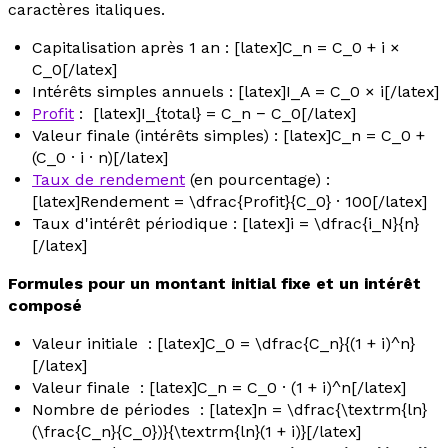
caractères italiques.
Capitalisation
après 1 an : [latex]C_n = C_0 + i ×
C_0[/latex]
Intérêts simples annuels
: [latex]I_A = C_0 × i[/latex]
Profit
: [latex]I_{total} = C_n − C_0[/latex]
Valeur finale
(intérêts simples) : [latex]C_n = C_0 +
(C_0 · i · n)[/latex]
Taux de rendement
(en pourcentage) :
[latex]Rendement = \dfrac{Profit}{C_0} · 100[/latex]
Taux d'intérêt périodique
: [latex]i = \dfrac{i_N}{n}
[/latex]
Formules pour un montant initial fixe et un intérêt
composé
Valeur initiale
: [latex]C_0 = \dfrac{C_n}{(1 + i)^n}
[/latex]
Valeur finale
: [latex]C_n = C_0 · (1 + i)^n[/latex]
Nombre de périodes
: [latex]n = \dfrac{\textrm{ln}
(\frac{C_n}{C_0})}{\textrm{ln}(1 + i)}[/latex]