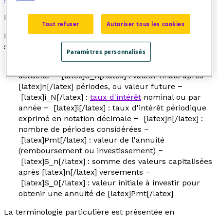
Formules
Tout refuser
Autoriser tous les cookies
Dans ce qui suit, les variables utilisées sont les
suivantes :
Paramètres personnalisés
− [latex]C_0[/latex] : valeur initiale ou valeur
actuelle − [latex]C_n[/latex] : valeur finale après
[latex]n[/latex] périodes, ou valeur future −
[latex]i_N[/latex] :
taux d'intérêt
nominal ou par
année − [latex]i[/latex] : taux d'intérêt périodique
exprimé en notation décimale − [latex]n[/latex] :
nombre de périodes considérées −
[latex]Pmt[/latex] : valeur de l'annuité
(remboursement ou investissement) −
[latex]S_n[/latex] : somme des valeurs capitalisées
après [latex]n[/latex] versements −
[latex]S_0[/latex] : valeur initiale à investir pour
obtenir une annuité de [latex]Pmt[/latex]
La terminologie particulière est présentée en