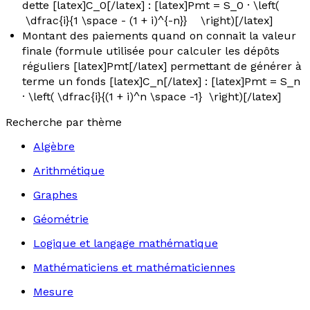
dette [latex]C_0[/latex] : [latex]Pmt = S_0 · \left(
\dfrac{i}{1 \space - (1 + i)^{-n}} \right)[/latex]
Montant des paiements
quand on connait la valeur
finale (formule utilisée pour calculer les dépôts
réguliers [latex]Pmt[/latex] permettant de générer à
terme un fonds [latex]C_n[/latex] : [latex]Pmt = S_n
· \left( \dfrac{i}{(1 + i)^n \space -1} \right)[/latex]
Recherche par thème
Algèbre
Arithmétique
Graphes
Géométrie
Logique et langage mathématique
Mathématiciens et mathématiciennes
Mesure