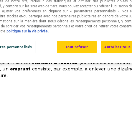
s de notre site, recueillir des statistiques et diffuser des publicités ciblées
, y compris sur les sites web de tiers. Vous pouvez accepter ou refuser l’utilisation d
 ajuster vos préférences en cliquant sur « paramètres personnalisés ». Vos 
être stockés et/ou partagés avec nos partenaires publicitaires en dehors de votre ju
rmations sur la manière dont nous gérons les renseignements personnels, y comp
t de corriger vos renseignements personnels et votre droit de retirer votre consent
otre
politique sur la vie privée.
, c'est-à-dire devant être rendue après un certai
res personnalisés
Tout refuser
Autoriser tous 
emprunt est un
montant à recevoir
(ou créance ou crédit)
n, un
emprunt
consiste, par exemple, à enlever une dizaine
ire.