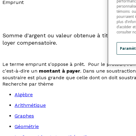
performance
Emprunt
personnalisé
témoins ou
pourraient 
plus d’info
d’accéder e
consulter n
Somme d'argent ou valeur obtenue à titre de prêt
loyer compensatoire.
Paramèt
Le terme
emprunt
s'oppose à
prêt
. Pour le prêteur, l'
c'est-à-dire un
montant à payer
. Dans une soustractio
soustraire est plus grande que celle dont on doit soustra
Recherche par thème
Algèbre
Arithmétique
Graphes
Géométrie