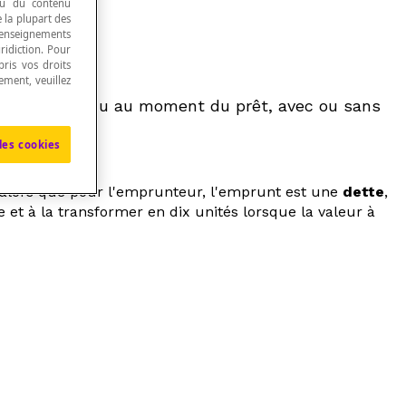
 ou du contenu
e la plupart des
renseignements
ridiction. Pour
ris vos droits
ement, veuillez
n temps convenu au moment du prêt, avec ou sans
les cookies
 alors que pour l'emprunteur, l'emprunt est une
dette
,
 et à la transformer en dix unités lorsque la valeur à