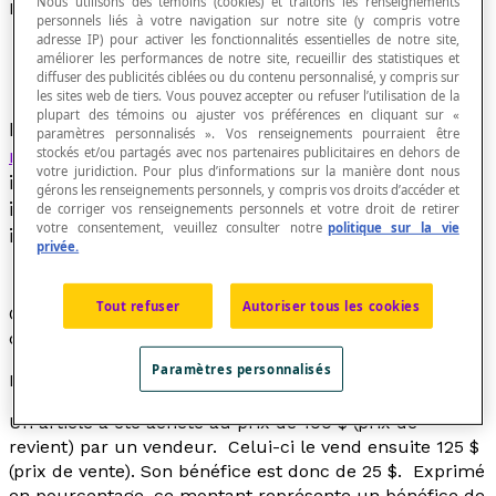
Nous utilisons des témoins (cookies) et traitons les renseignements
Bénéfice
personnels liés à votre navigation sur notre site (y compris votre
adresse IP) pour activer les fonctionnalités essentielles de notre site,
améliorer les performances de notre site, recueillir des statistiques et
diffuser des publicités ciblées ou du contenu personnalisé, y compris sur
les sites web de tiers. Vous pouvez accepter ou refuser l’utilisation de la
plupart des témoins ou ajuster vos préférences en cliquant sur «
Différence entre le
prix de vente
et le
prix de
paramètres personnalisés ». Vos renseignements pourraient être
stockés et/ou partagés avec nos partenaires publicitaires en dehors de
revient
d'un article. Bilan net d'un
votre juridiction. Pour plus d’informations sur la manière dont nous
investissement, soit la différence entre le capital
gérons les renseignements personnels, y compris vos droits d’accéder et
investi et la valeur de ce capital augmentée des
de corriger vos renseignements personnels et votre droit de retirer
votre consentement, veuillez consulter notre
politique sur la vie
intérêts accumulés.
privée.
Tout refuser
Autoriser tous les cookies
On l'exprime habituellement comme un
pourcentage
du prix de revient.
Paramètres personnalisés
Exemple
Un article a été acheté au prix de 100 $ (prix de
revient) par un vendeur. Celui-ci le vend ensuite 125 $
(prix de vente). Son bénéfice est donc de 25 $. Exprimé
en pourcentage, ce montant représente un bénéfice de