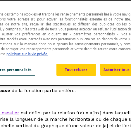
ns des témoins (cookies) et traitons les renseignements personnels liés à votre navig
pris votre adresse IP) pour activer les fonctionnalités essentielles de notre site
s de notre site, recueillir des statistiques et diffuser des publicités ciblées
, y compris sur les sites web de tiers. Vous pouvez accepter ou refuser l’utilisation d
x]\mathbb{Z}[/latex] telle que pour tout nombre ré
 ajuster vos préférences en cliquant sur « paramètres personnalisés ». Vos 
être stockés et/ou partagés avec nos partenaires publicitaires en dehors de votre ju
rmations sur la manière dont nous gérons les renseignements personnels, y comp
t de corriger vos renseignements personnels et votre droit de retirer votre consent
otre
politique sur la vie privée.
res personnalisés
Tout refuser
Autoriser tous 
base
de la fonction partie entière.
 escalier
est défini par la relation
f
(
x
) = a[b
x
] dans laquel
rise la longueur de la marche horizontale ou de chaque 
elle vertical du graphique d'une valeur de |a| et de l'or