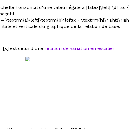
le horizontal d'une valeur égale à [latex]\left| \dfrac {1}{
négatif.
= \textrm{a}\left[\textrm{b}\left(x - \textrm{h}\right)\rig
ntale et verticale du graphique de la relation de base.
= [
x
] est celui d'une
relation de variation en escalier
.