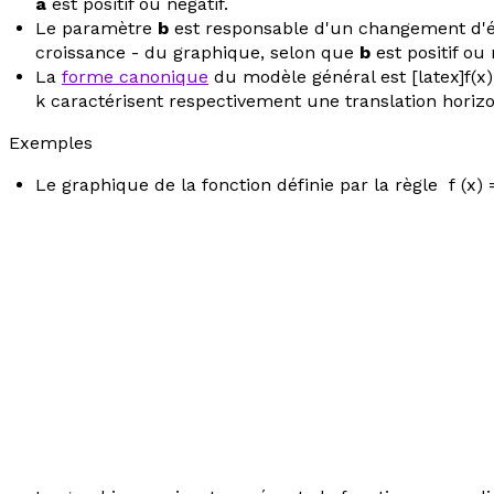
a
est positif ou négatif.
Le paramètre
b
est responsable d'un changement d'échel
croissance - du graphique, selon que
b
est positif ou 
La
forme canonique
du modèle général est [latex]f(x) 
k caractérisent respectivement une translation horizo
Exemples
Le graphique de la fonction définie par la règle
f
(
x
) 