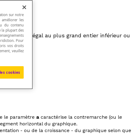
ation sur notre
, améliorer les
 ou du contenu
e la plupart des
el
x
,
f
(
x
) est égal au plus grand entier inférieur ou
renseignements
ridiction. Pour
ris vos droits
ement, veuillez
les cookies
le le paramètre
a
caractérise la contremarche (ou le
segment horizontal du graphique.
ientation - ou de la croissance - du graphique selon que