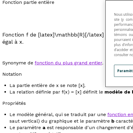
Fonction partie entière
Nous utiliso
site (y com
performance
personnalisé
Fonction
f
de [latex]\mathbb{R}[/latex] dans [late
témoins ou
pourraient 
égal à
x
.
plus d’info
d’accéder e
consulter n
Synonyme de
fonction du plus grand entier
.
Paramèt
Notation
La
partie entière
de
x
se note [
x
].
La relation définie par
f
(
x
) = [
x
] définit le
modèle de 
Propriétés
Le modèle général, qui se traduit par une
fonction en
saut vertical) du graphique et le paramètre
b
caracté
Le paramètre
a
est responsable d'un changement d'éch