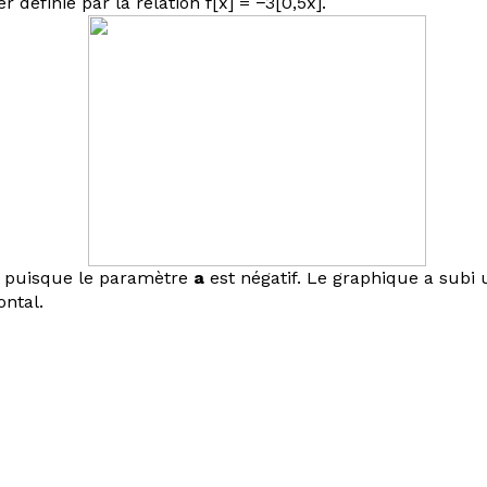
r définie par la relation
f
[
x
] = −3[0,5
x
].
ée puisque le paramètre
a
est négatif. Le graphique a subi 
ontal.