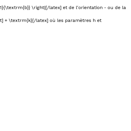
\textrm{b}} \right|[/latex] et de l'orientation - ou de la
ht] + \textrm{k}[/latex] où les paramètres h et