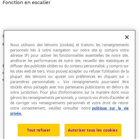
Fonction en escalier
Une fonction réelle
f
est dite en escalier si elle
est constante sur des intervalles donnés.
Nous utilisons des témoins (cookies) et traitons les renseignements
personnels liés à votre navigation sur notre site (y compris votre
adresse IP) pour activer les fonctionnalités essentielles de notre site,
améliorer les performances de notre site, recueillir des statistiques et
Le graphique d'une fonction en escalier est formé d'un
diffuser des publicités ciblées ou du contenu personnalisé, y compris sur
les sites web de tiers. Vous pouvez accepter ou refuser l’utilisation de la
certain nombre de plateaux qui peuvent avoir l'aspect
plupart des témoins ou ajuster vos préférences en cliquant sur «
d'un graphique comme celui-ci :
paramètres personnalisés ». Vos renseignements pourraient être
stockés et/ou partagés avec nos partenaires publicitaires en dehors de
votre juridiction. Pour plus d’informations sur la manière dont nous
gérons les renseignements personnels, y compris vos droits d’accéder et
de corriger vos renseignements personnels et votre droit de retirer
votre consentement, veuillez consulter notre
politique sur la vie
privée.
Tout refuser
Autoriser tous les cookies