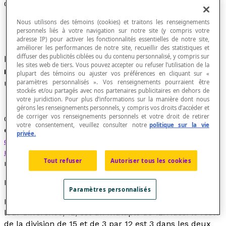
Congruence de nombres
Nous utilisons des témoins (cookies) et traitons les renseignements
personnels liés à votre navigation sur notre site (y compris votre
adresse IP) pour activer les fonctionnalités essentielles de notre site,
améliorer les performances de notre site, recueillir des statistiques et
diffuser des publicités ciblées ou du contenu personnalisé, y compris sur
Deux
nombres entiers
sont dits
congrus modulo
les sites web de tiers. Vous pouvez accepter ou refuser l’utilisation de la
n
si leur
différence
est un
multiple
de
n, n
étant
plupart des témoins ou ajuster vos préférences en cliquant sur «
un nombre entier.
paramètres personnalisés ». Vos renseignements pourraient être
stockés et/ou partagés avec nos partenaires publicitaires en dehors de
votre juridiction. Pour plus d’informations sur la manière dont nous
gérons les renseignements personnels, y compris vos droits d’accéder et
de corriger vos renseignements personnels et votre droit de retirer
On peut aussi dire que deux nombres entiers sont dits
votre consentement, veuillez consulter notre
politique sur la vie
congrus modulo
n
s'ils ont même
reste
par leur
privée.
division euclidienne
par
n.
En
arithmétique modulaire
modulo
n
, les résultats des opérations sont exprimés
Tout refuser
Autoriser tous les cookies
modulo
n
.
Exemples
Paramètres personnalisés
Les nombres 15 et 3 sont congrus modulo 12. En effet,
leur différence, 12, est un multiple de 12. Aussi le reste
de la division de 15 et de 3 par 12 est 3 dans les deux