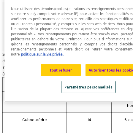
Nous utilisons des témoins (cookies) et traitons les renseignements personnels
sur notre site (y compris votre adresse IP) pour activer les fonctionnalités ess
améliorer les performances de notre site, recueillir des statistiques et diffuse
Ci-dessus un solide archimédien
Développement p
ou du contenu personnalisé, y compris sur les sites web de tiers. Vous pou
formé de triangles équilatéraux
l’utilisation de la plupart des témoins ou ajuster vos préférences en cli
gau
et de carrés.
personnalisés ». Vos renseignements pourraient être stockés et/ou partagé
publicitaires en dehors de votre juridiction. Pour plus d’informations su
gérons les renseignements personnels, y compris vos droits d’accéd
renseignements personnels et votre droit de retirer votre consentemen
Synonyme de
solide d'
Archimède
. Les solides
notre
politique sur la vie privée.
d'
Archimède
sont aussi appelés des
polyèdres semi-
réguliers convexes
. Il existe 13 solides archimédiens
Tout refuser
Autoriser tous les cooki
(aux symétries près) :
Nom
Nombre de faces
Caracté
Paramètres personnalisés
Tétraèdre tronqué
8
4 trian
hex
Cuboctaèdre
14
6 ca