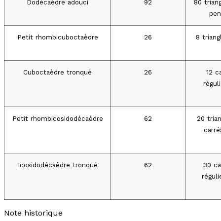
Dodécaèdre adouci
92
80 trian
pen
Petit rhombicuboctaèdre
26
8 triang
Cuboctaèdre tronqué
26
12 c
régul
Petit rhombicosidodécaèdre
62
20 tria
carré
Icosidodécaèdre tronqué
62
30 ca
régul
Note historique