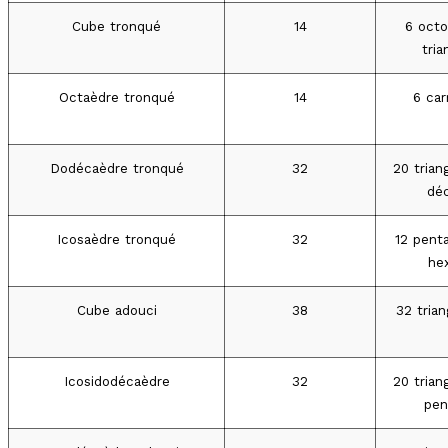
Cube tronqué
14
6 octo
tria
Octaèdre tronqué
14
6 car
Dodécaèdre tronqué
32
20 trian
déc
Icosaèdre tronqué
32
12 pent
hex
Cube adouci
38
32 trian
Icosidodécaèdre
32
20 trian
pen