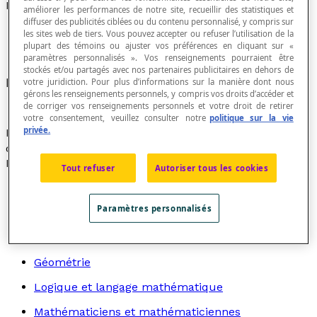
Réflexivité
améliorer les performances de notre site, recueillir des statistiques et
diffuser des publicités ciblées ou du contenu personnalisé, y compris sur
les sites web de tiers. Vous pouvez accepter ou refuser l’utilisation de la
plupart des témoins ou ajuster vos préférences en cliquant sur «
paramètres personnalisés ». Vos renseignements pourraient être
stockés et/ou partagés avec nos partenaires publicitaires en dehors de
Propriété d'être une
relation réflexive
.
votre juridiction. Pour plus d’informations sur la manière dont nous
gérons les renseignements personnels, y compris vos droits d’accéder et
de corriger vos renseignements personnels et votre droit de retirer
votre consentement, veuillez consulter notre
politique sur la vie
privée.
Les
relations d'équivalence
et les
relations d'ordre
sont
des relations réflexives.
Recherche par thème
Tout refuser
Autoriser tous les cookies
Algèbre
Paramètres personnalisés
Arithmétique
Graphes
Géométrie
Logique et langage mathématique
Mathématiciens et mathématiciennes