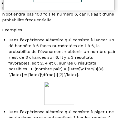
à 6 est [latex]\dfrac{1}{6}[/latex]. Si on effectue 600
lancers de ce dé, il est presque assuré qu'on
n'obtiendra pas 100 fois le numéro 6, car il s'agit d'une
probabilité fréquentielle.
Exemples
Dans l'expérience aléatoire qui consiste à lancer un
dé honnête à 6 faces numérotées de 1 à 6, la
probabilité de l'évènement « obtenir un nombre pair
» est de 3 chances sur 6. Il y a 3 résultats
favorables, soit 2, 4 et 6, sur les 6 résultats
possibles : P (nombre pair) = [latex]\dfrac{3}{6}
[/latex] = [latex]\dfrac{1}{2}[/latex].
Dans l'expérience aléatoire qui consiste à piger une
boule dans un sac qui contient 3 boules rouges, 2