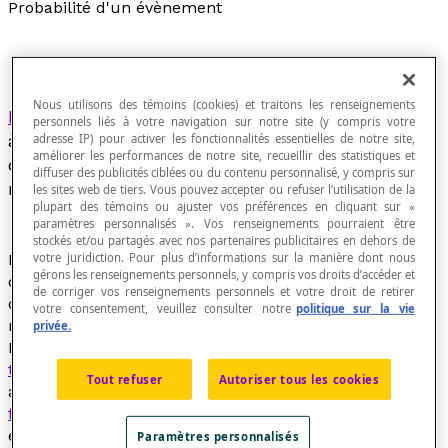
Probabilité d'un évènement
Nous utilisons des témoins (cookies) et traitons les renseignements
Rapport
entre le nombre de résultats favorables
personnels liés à votre navigation sur notre site (y compris votre
à l'évènement au nombre de résultats possibles
adresse IP) pour activer les fonctionnalités essentielles de notre site,
améliorer les performances de notre site, recueillir des statistiques et
de l'expérience aléatoire, lorsque chacun des
diffuser des publicités ciblées ou du contenu personnalisé, y compris sur
résultats a autant de chance de se produire.
les sites web de tiers. Vous pouvez accepter ou refuser l’utilisation de la
plupart des témoins ou ajuster vos préférences en cliquant sur «
paramètres personnalisés ». Vos renseignements pourraient être
stockés et/ou partagés avec nos partenaires publicitaires en dehors de
votre juridiction. Pour plus d’informations sur la manière dont nous
Rapport du nombre d'éléments (
résultats favorables
)
gérons les renseignements personnels, y compris vos droits d’accéder et
d'un
évè
nement
au nombre total de
résultats
possibles
de corriger vos renseignements personnels et votre droit de retirer
de l'expérience aléatoire, lorsque chacun de ces
votre consentement, veuillez consulter notre
politique sur la vie
résultats a autant de chances de se produire.
privée.
Il est souvent possible de calculer la
probabilité
théorique
d'un évènement. Mais, il arrive que l'on doive
Tout refuser
Autoriser tous les cookies
avoir recours à la probabilité
expérimentale ou
fréquentielle
. La
probabilité théorique
d'obtenir un 6
en lançant un dé honnête à six faces numérotées de 1
Paramètres personnalisés