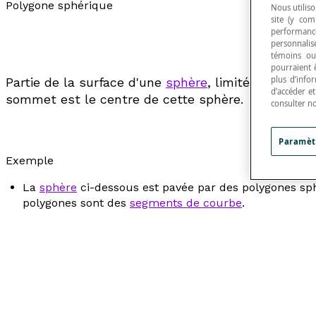
Polygone sphérique
Nous utiliso
site (y com
performance
personnalisé
témoins ou
pourraient 
plus d’info
Partie de la surface d'une
sphère
, limitée par des
d’accéder e
sommet est le centre de cette sphère.
consulter n
Paramèt
Exemple
La
sphère
ci-dessous est pavée par des polygones sph
polygones sont des
segments de courbe
.