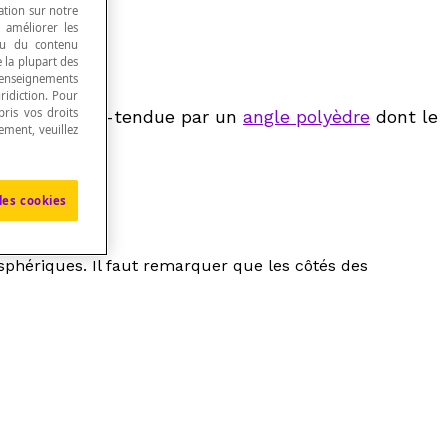
ation sur notre
, améliorer les
 ou du contenu
e la plupart des
renseignements
ridiction. Pour
ris vos droits
rtie est sous-tendue par un
angle polyèdre
dont le
ement, veuillez
les cookies
phériques. Il faut remarquer que les côtés des