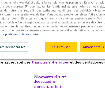
ns des témoins (cookies) et traitons les renseignements personnels liés à votre navig
pris votre adresse IP) pour activer les fonctionnalités essentielles de notre site
s de notre site, recueillir des statistiques et diffuser des publicités ciblées
, y compris sur les sites web de tiers. Vous pouvez accepter ou refuser l’utilisation d
 ajuster vos préférences en cliquant sur « paramètres personnalisés ». Vos 
être stockés et/ou partagés avec nos partenaires publicitaires en dehors de votre ju
rmations sur la manière dont nous gérons les renseignements personnels, y comp
arcs mineurs
de
grands cercles
différents. Cette pa
t de corriger vos renseignements personnels et votre droit de retirer votre consent
otre
politique sur la vie privée.
res personnalisés
Tout refuser
Autoriser tous 
ériques, soit des
triangles sphériques
et des pentagones s